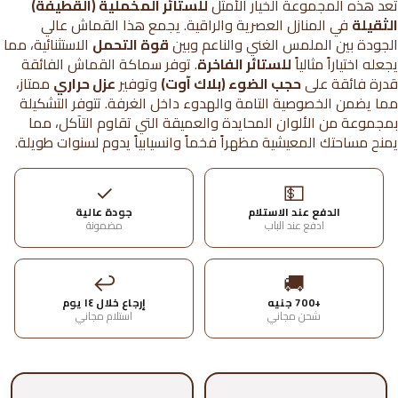
تعد هذه المجموعة الخيار الأمثل
للستائر المخملية (القطيفة)
الثقيلة
في المنازل العصرية والراقية. يجمع هذا القماش عالي
الجودة بين الملمس الغني والناعم وبين
قوة التحمل
الاستثنائية، مما
يجعله اختياراً مثالياً
للستائر الفاخرة
. توفر سماكة القماش الفائقة
قدرة فائقة على
حجب الضوء (بلاك آوت)
وتوفير
عزل حراري
ممتاز،
مما يضمن الخصوصية التامة والهدوء داخل الغرفة. تتوفر التشكيلة
بمجموعة من الألوان المحايدة والعميقة التي تقاوم التآكل، مما
يمنح مساحتك المعيشية مظهراً فخماً وانسيابياً يدوم لسنوات طويلة.
✓
💵
الدفع عند الاستلام
جودة عالية
ادفع عند الباب
مضمونة
↩
🚚
+700 جنيه
إرجاع خلال ١٤ يوم
شحن مجاني
استلام مجاني