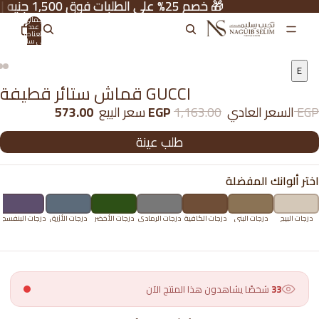
🎁 خصم 25% على الطلبات فوق 1,500 جنيه | الكود: NS-25H
🎁 خصم 25% على الطلبات فوق 1,500 جنيه | الكود: NS-25H
إجمالي
عدد
العناصر
في سلة
التسوق:
0
E
قماش ستائر قطيفة GUCCI
1,163.00 EGP
السعر العادي
573.00 EGP
سعر البيع
طلب عينة
اختر ألوانك المفضلة
درجات البيج
درجات البني
درجات الكافية
درجات الرمادي
درجات الأخضر
درجات الأزرق
درجات البنفسج
33
شخصًا يشاهدون هذا المنتج الآن