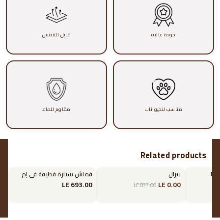
جودة عالية
قابل للتنفس
مناسب للحيوانات
مقاوم للماء
Related products
بيرال
قماش ستارة قطيفة في إم
تخفيض
LE 693.00
LE 0.00
LE 877.00