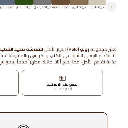
‹
درجات البيج
درجات البني
درجات الكافية
درجات الرمادي
درجات الأخضر
درجات الأزر
تعتبر مجموعة
بولو (Polo)
الخيار الأمثل
لأقمشة تنجيد القطيف
للاستخدام اليومي الشاق على
الكنب
والكراسي والمفروشات.
يتم
جذابة تقاوم التآكل، مما يمنح أثاث منزلك مظهراً فخماً يجمع بي
💵
الدفع عند الاستلام
ادفع عند الباب