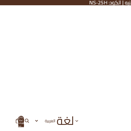
لغة
إجمالي
عدد
العناصر
في سلة
التسوق: