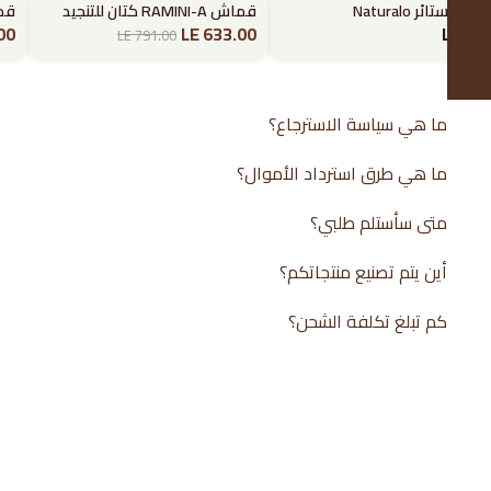
اش ستائر Naturalo
قماش RAMINI-A كتان للتنجيد
قما
تخفيض
تخف
00
LE 633.00
LE 0.0
LE 791.00
ما هي سياسة الاسترجاع؟
ما هي طرق استرداد الأموال؟
متى سأستلم طلبي؟
أين يتم تصنيع منتجاتكم؟
كم تبلغ تكلفة الشحن؟