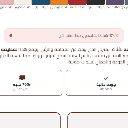
ق
درجات البنفسجي
درجات الأسود
درجات الأحمر
درجات البرتقالي
درجات النيلي
درجات الكريم
درجات الور
17
شخصًا يشاهدون هذا المنتج الآن
ة
للأثاث المنزلي الذي يبحث عن الفخامة والرقّي.
يجمع هذا
القطيفة
ع
يز القماش بملمس ناعم للغاية يسمح بمرور الهواء، مما يجعله الخيار
ن الجودة والجمال لسنوات طويلة.
🚚
✓
جودة عالية
+700 جنيه
مضمونة
شحن مجاني