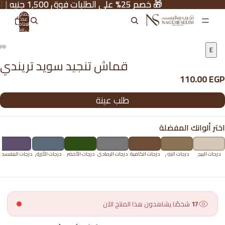
🎁 خصم 25% على الطلبات فوق 1,500 جنيه | الكود: NS-25H
🎁 خصم 25% على الطلبات فوق 1,500 جنيه | الكود: NS-25H
إجمالي
عدد
العناصر
في سلة
التسوق:
0
E
قماش تنجيد سويد تريندي
110.00 EGP
طلب عينة
اختر ألوانك المفضلة
درجات البيج
درجات البني
درجات الكافية
درجات الرمادي
درجات الأخضر
درجات الأزرق
درجات البنفسج
17
شخصًا يشاهدون هذا المنتج الآن