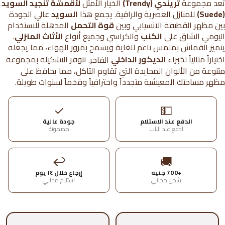
تعد مجموعة
تريندي (Trendy)
الخيار الأمثل
لأقمشة تنجيد السويد
(Suede)
للمنازل العصرية والراقية. يجمع هذا
السويد
عالي الجودة
بين مظهر القطيفة الانسيابي وبين
قوة التحمل
المذهلة للاستخدام
اليومي الشاق على
الكنب
والكراسي وجميع أنواع
الأثاث المنزلي
.
يتميز القماش بملمس ناعم للغاية ويسمح بمرور الهواء، مما يجعله
اختياراً مثالياً لخبراء
الديكور الداخلي
الفاخر.
تتوفر التشكيلة بمجموعة
متنوعة من الألوان المحايدة التي تقاوم التآكل، مما يحافظ على
مظهر مساحتك المعيشية متجدداً واحترافياً وفخماً لسنوات طويلة.
✓
💵
الدفع عند الاستلام
جودة عالية
ادفع عند الباب
مضمونة
↩
🚚
+700 جنيه
إرجاع خلال ١٤ يوم
شحن مجاني
استلام مجاني